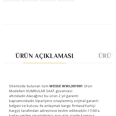
ÜRÜN AÇIKLAMASI
ÜRÜN
Sitemizde bulunan tüm
WESSE WWL301901
Ürün
Modelleri KUMRULAR SAAT güvencesi
altındadır.Alacağınız bu ürün 2 yıl garanti
kapsamındadır.Siparişiniz onaylanmış orijinal garanti
belgesi ve kutusu ile anlaşmalı kargo firması(Yurtiçi
Kargo) tarafından adresinize teslim edilecektir.17:00'a
kadar verilen siparişleriniz aynı gün içinde kargoya