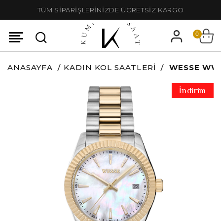
TÜM SİPARİŞLERİNİZDE ÜCRETSİZ KARGO
0
ANASAYFA
KADIN KOL SAATLERI
WESSE WWL
İndirim