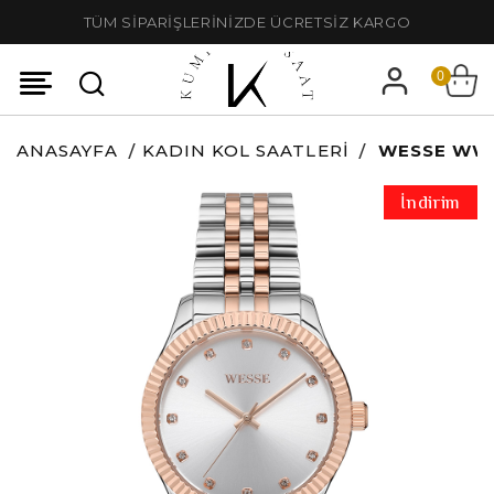
TÜM SİPARİŞLERİNİZDE ÜCRETSİZ KARGO
0
ANASAYFA
KADIN KOL SAATLERI
WESSE WWL
İndirim