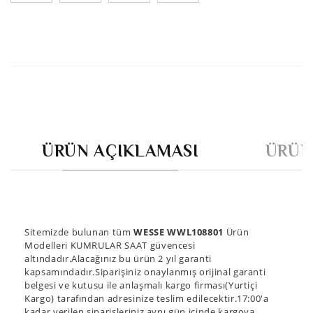
ÜRÜN AÇIKLAMASI
ÜRÜN
Sitemizde bulunan tüm
WESSE WWL108801
Ürün
Modelleri KUMRULAR SAAT güvencesi
altındadır.Alacağınız bu ürün 2 yıl garanti
kapsamındadır.Siparişiniz onaylanmış orijinal garanti
belgesi ve kutusu ile anlaşmalı kargo firması(Yurtiçi
Kargo) tarafından adresinize teslim edilecektir.17:00'a
kadar verilen siparişleriniz aynı gün içinde kargoya