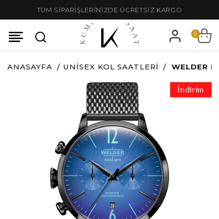
TÜM SİPARİŞLERİNİZDE ÜCRETSİZ KARGO
0
ANASAYFA
UNISEX KOL SAATLERI
WELDER M
İndirim