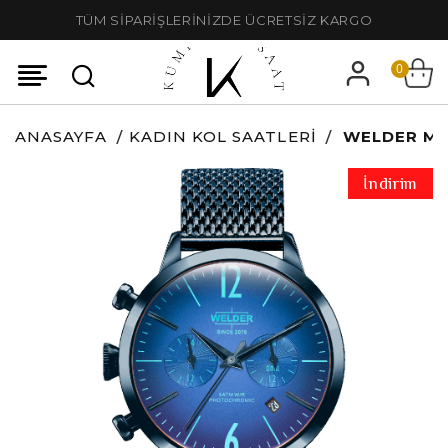
TÜM SİPARİŞLERİNİZDE ÜCRETSİZ KARGO
0
ANASAYFA
KADIN KOL SAATLERI
WELDER MO
İndirim