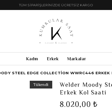
TÜM SİPARİŞLERİNİZDE ÜCRETSİZ KARGO
Kadın
Erkek
Markalar
ODY STEEL EDGE COLLECTION WWRC446 ERKEK 
Welder Moody St
Tükendi
Erkek Kol Saati
8.020,00 ₺