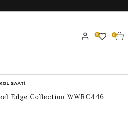
0
0
KOL SAATI
eel Edge Collection WWRC446