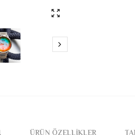
I
ÜRÜN ÖZELLIKLER
TA