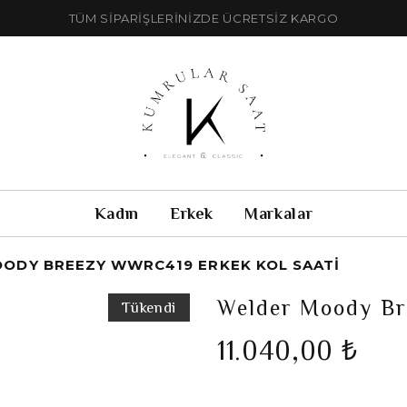
TÜM SİPARİŞLERİNİZDE ÜCRETSİZ KARGO
Kadın
Erkek
Markalar
ODY BREEZY WWRC419 ERKEK KOL SAATI
Welder Moody Br
Tükendi
11.040,00 ₺