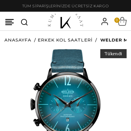
TÜM SİPARİŞLERİNİZDE ÜCRETSİZ KARGO
0
ANASAYFA
ERKEK KOL SAATLERI
WELDER MO
Tükendi