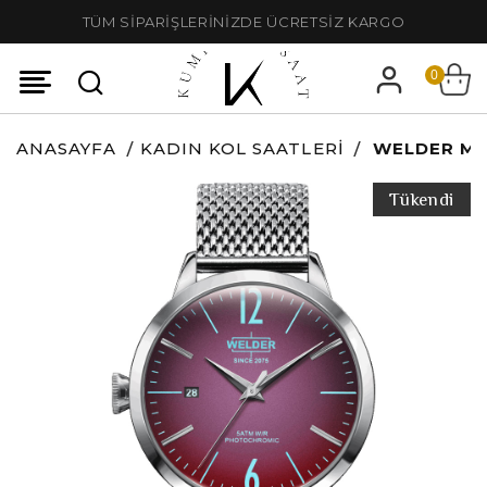
TÜM SİPARİŞLERİNİZDE ÜCRETSİZ KARGO
0
ANASAYFA
KADIN KOL SAATLERI
WELDER MO
Tükendi