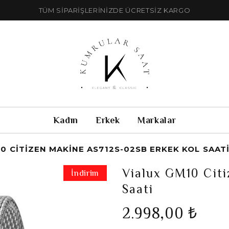
TÜM SİPARİŞLERİNİZDE ÜCRETSİZ KARGO
Kadın
Erkek
Markalar
0 CITIZEN MAKINE AS712S-02SB ERKEK KOL SAAT
Vialux GM10 Cit
İndirim
Saati
2.998,00 ₺