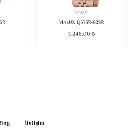
VIALUX
2SR
VIALUX LJ575R-02SR
3.248,00 ₺
Blog
İletişim