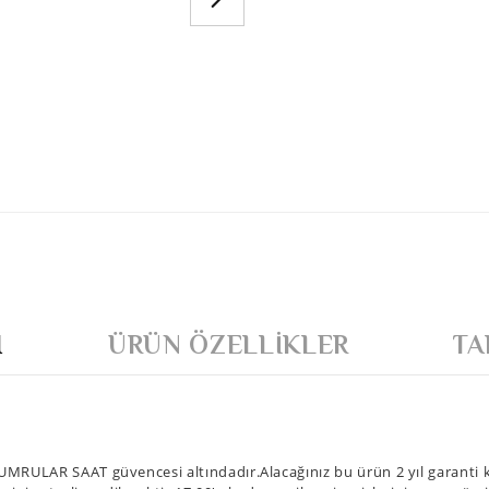
I
ÜRÜN ÖZELLIKLER
TA
MRULAR SAAT güvencesi altındadır.Alacağınız bu ürün 2 yıl garanti ka