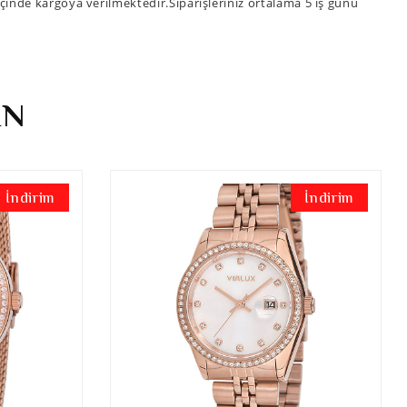
 içinde kargoya verilmektedir.Siparişleriniz ortalama 5 iş günü
İN
İndirim
İndirim