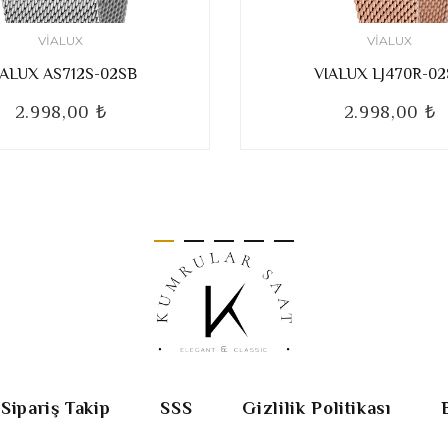
VIALUX
VIALUX
IALUX AS712S-02SB
VIALUX LJ470R-0
2.998,00 ₺
2.998,00 ₺
Sipariş Takip
SSS
Gizlilik Politikası