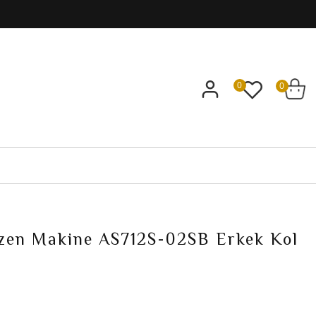
0
0
I
izen Makine AS712S-02SB Erkek Kol