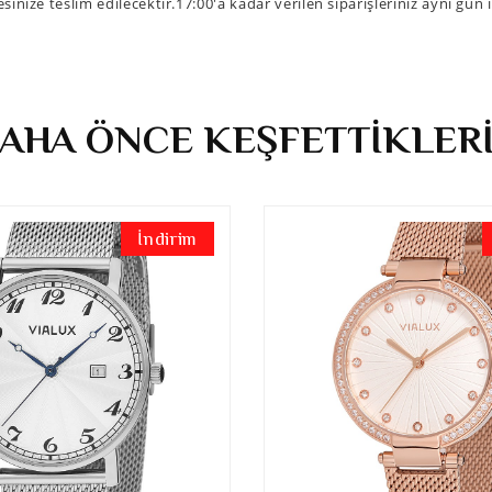
sinize teslim edilecektir.17:00'a kadar verilen siparişleriniz aynı gün
AHA ÖNCE KEŞFETTİKLER
İndirim