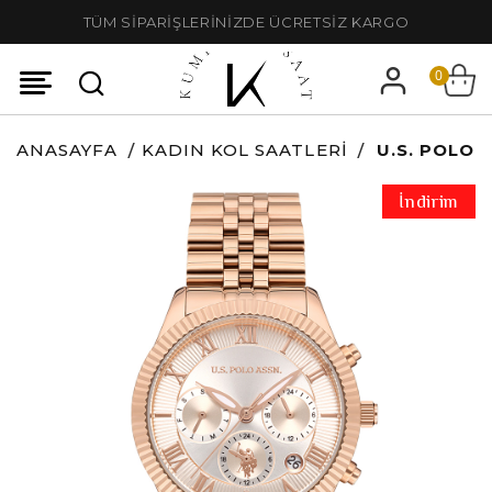
TÜM SİPARİŞLERİNİZDE ÜCRETSİZ KARGO
0
ANASAYFA
KADIN KOL SAATLERI
U.S. POLO 
İndirim