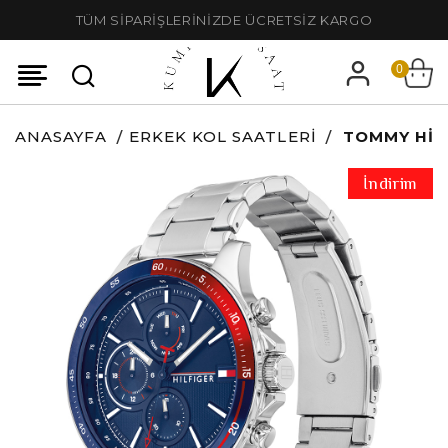
TÜM SİPARİŞLERİNİZDE ÜCRETSİZ KARGO
0
ANASAYFA
ERKEK KOL SAATLERI
TOMMY HILF
İndirim