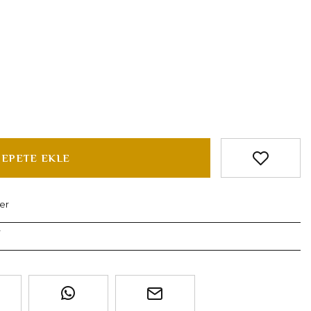
SEPETE EKLE
er
r