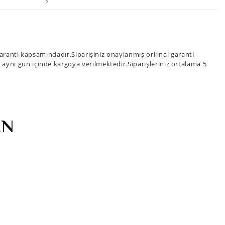
ranti kapsamındadır.Siparişiniz onaylanmış orijinal garanti
iz aynı gün içinde kargoya verilmektedir.Siparişleriniz ortalama 5
İN