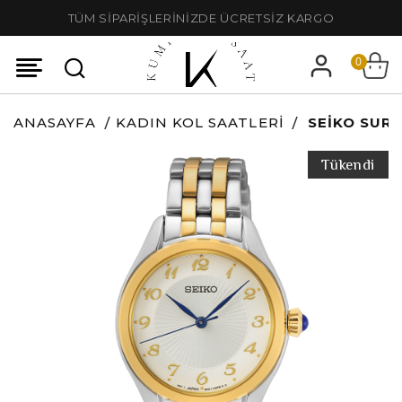
TÜM SİPARİŞLERİNİZDE ÜCRETSİZ KARGO
0
ANASAYFA
KADIN KOL SAATLERI
SEIKO SUR3
Tükendi