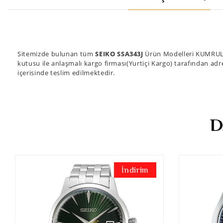
Sitemizde bulunan tüm
SEIKO SSA343J
Ürün Modelleri KUMRULAR
kutusu ile anlaşmalı kargo firması(Yurtiçi Kargo) tarafından adre
içerisinde teslim edilmektedir.
D
İndirim