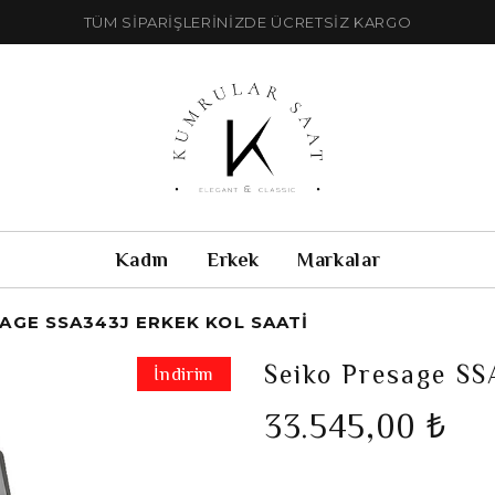
TÜM SİPARİŞLERİNİZDE ÜCRETSİZ KARGO
Kadın
Erkek
Markalar
AGE SSA343J ERKEK KOL SAATI
Seiko Presage SS
İndirim
33.545,00 ₺