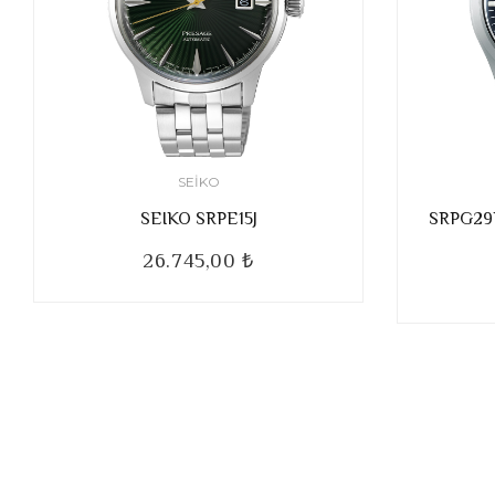
SEIKO
SEIKO SRPE15J
SRPG29K 
26.745,00 ₺