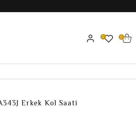
0
0
A343J Erkek Kol Saati