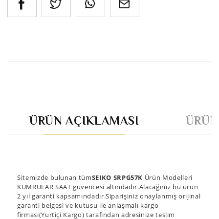
ÜRÜN AÇIKLAMASI
ÜRÜN
Sitemizde bulunan tüm
SEIKO SRPG57K
Ürün Modelleri
KUMRULAR SAAT güvencesi altındadır.Alacağınız bu ürün
2 yıl garanti kapsamındadır.Siparişiniz onaylanmış orijinal
garanti belgesi ve kutusu ile anlaşmalı kargo
firması(Yurtiçi Kargo) tarafından adresinize teslim