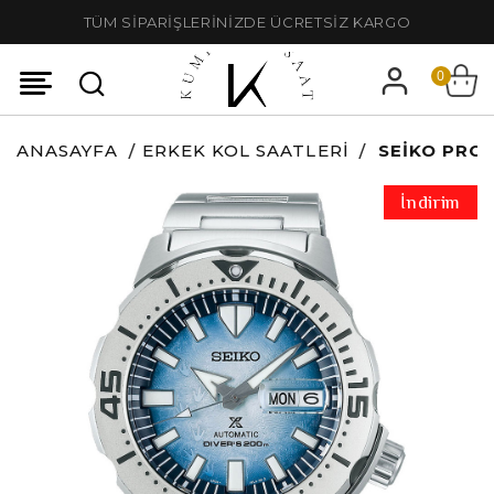
TÜM SİPARİŞLERİNİZDE ÜCRETSİZ KARGO
0
ANASAYFA
ERKEK KOL SAATLERI
SEIKO PRO
İndirim