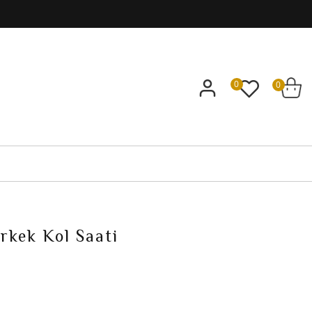
0
0
rkek Kol Saati