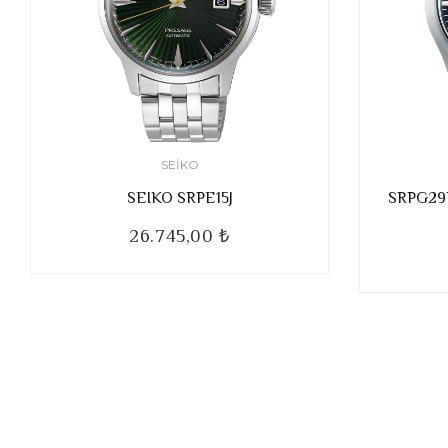
SEIKO
SEIKO SRPE15J
SRPG29K 
26.745,00 ₺