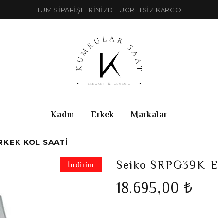
TÜM SİPARİŞLERİNİZDE ÜCRETSİZ KARGO
Kadın
Erkek
Markalar
RKEK KOL SAATI
Seiko SRPG39K E
İndirim
18.695,00 ₺