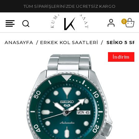
TÜM SİPARİŞLERİNİZDE ÜCRETSİZ KARGO
0
ANASAYFA
ERKEK KOL SAATLERI
SEIKO 5 SP
İndirim