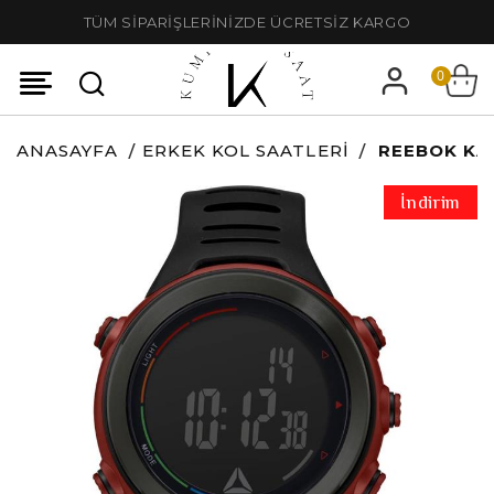
TÜM SİPARİŞLERİNİZDE ÜCRETSİZ KARGO
0
ANASAYFA
ERKEK KOL SAATLERI
REEBOK KAS
İndirim