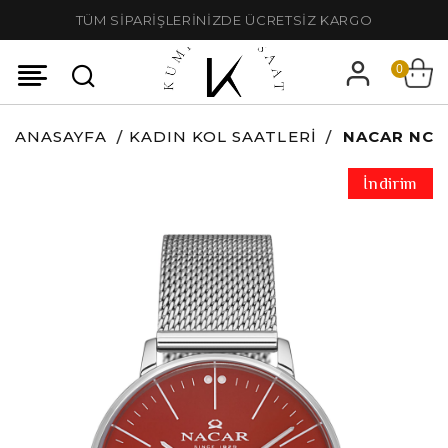
TÜM SİPARİŞLERİNİZDE ÜCRETSİZ KARGO
0
ANASAYFA
KADIN KOL SAATLERI
NACAR NC3
İndirim