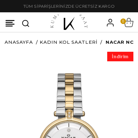
TÜM SİPARİŞLERİNİZDE ÜCRETSİZ KARGO
0
ANASAYFA
KADIN KOL SAATLERI
NACAR NC3
İndirim