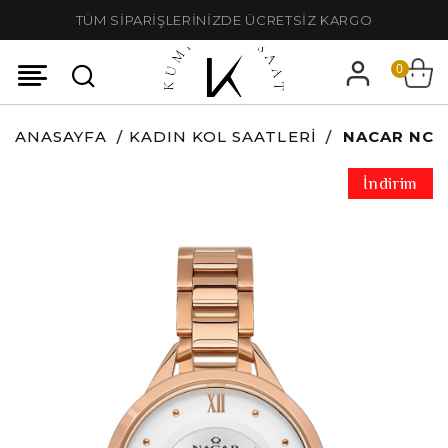
TÜM SİPARİŞLERİNİZDE ÜCRETSİZ KARGO
0
ANASAYFA
KADIN KOL SAATLERI
NACAR NC3
İndirim