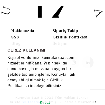
Hakkımızda
Sipariş Takip
SSS
Gizlilik Politikası
Blog
İletişim
ÇEREZ KULLANIMI
Kişisel verileriniz, kumrularsaat.com
hizmetlerinin daha iyi bir şekilde
sunulması için mevzuata uygun bir
şekilde toplanıp işlenir. Konuyla ilgili
detaylı bilgi almak için
Gizlilik
Politikamızı
inceleyebilirsiniz.
Kumrular Saat © 2022 Tüm Hakları Saklıdır.
Bu site
SV Tasarım
Gelişmiş E-Ticaret sistemleri ile
Kapat