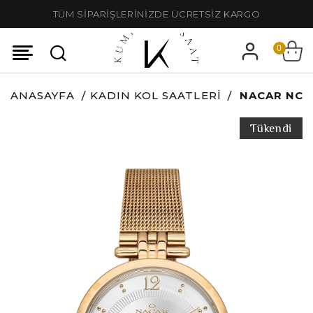
TÜM SİPARİŞLERİNİZDE ÜCRETSİZ KARGO
0
ANASAYFA
KADIN KOL SAATLERI
NACAR NC3
Tükendi