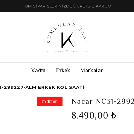
TÜM SİPARİŞLERİNİZDE ÜCRETSİZ KARGO
Kadın
Erkek
Markalar
-299227-ALM ERKEK KOL SAATI
Nacar NC31-2992
İndirim
8.490,00 ₺