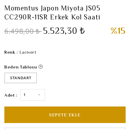
Momentus Japon Miyota JS05
CC290R-11SR Erkek Kol Saati
5.523,30 ₺
%15
6.498,00 ₺
Renk :
Lacivert
Beden Tablosu
STANDART
1
Adet :
SEPETE EKLE