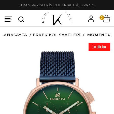
TÜM SİPARİŞLERİNİZDE ÜCRETSİZ KARGO
0
ANASAYFA
ERKEK KOL SAATLERI
MOMENTUS 
İndirim