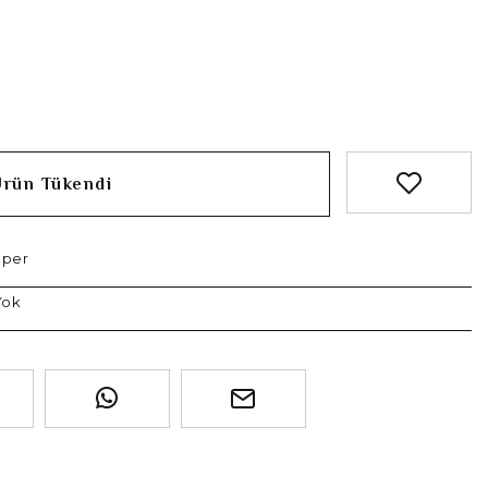
Ürün Tükendi
oper
Yok