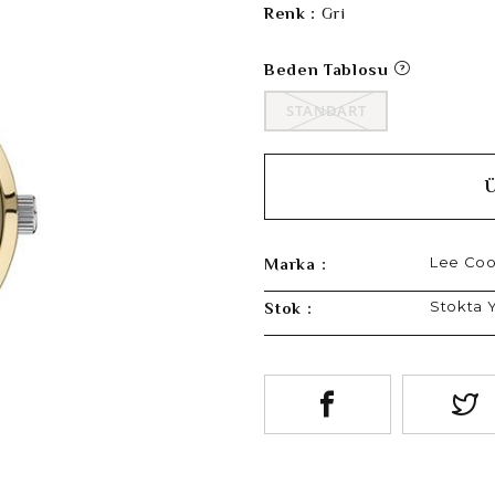
Renk :
Gri
Beden Tablosu
STANDART
Lee Co
Marka :
Stokta 
Stok :