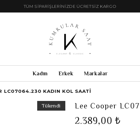
TÜM SİPARİŞLERİNİZDE ÜCRETSİZ KARGO
Kadın
Erkek
Markalar
 LC07064.230 KADIN KOL SAATI
Lee Cooper LC07
Tükendi
2.389,00 ₺