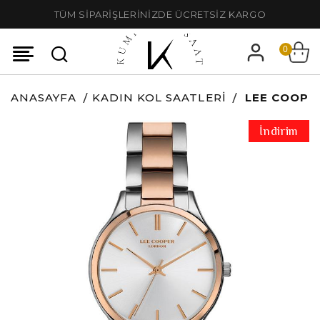
TÜM SİPARİŞLERİNİZDE ÜCRETSİZ KARGO
0
ANASAYFA
KADIN KOL SAATLERI
LEE COOPER
İndirim