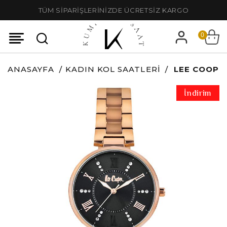
TÜM SİPARİŞLERİNİZDE ÜCRETSİZ KARGO
0
ANASAYFA
KADIN KOL SAATLERI
LEE COOPER
İndirim