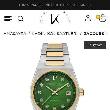
TÜM SİPARİŞLERİNİZDE ÜCRETSİZ KARGO
0
ANASAYFA
KADIN KOL SAATLERI
JACQUES PH
Tükendi