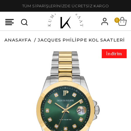
TÜM SİPARİŞLERİNİZDE ÜCRETSİZ KARGO
0
ANASAYFA
JACQUES PHILIPPE KOL SAATLERI
İndirim