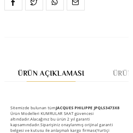
ÜRÜN AÇIKLAMASI
ÜRÜN
Sitemizde bulunan tüm
JACQUES PHILIPPE JPQLS3473X8
Ürün Modelleri KUMRULAR SAAT güvencesi
altındadır.Alacağınız bu ürün 2 yıl garanti
kapsamındadır.Siparişiniz onaylanmış orijinal garanti
belgesi ve kutusu ile anlaşmalı kargo firması(Yurtiçi