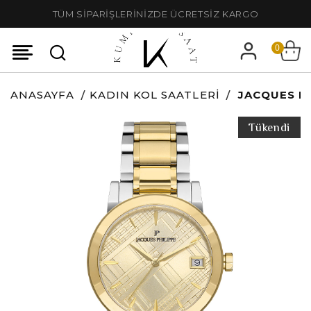
TÜM SİPARİŞLERİNİZDE ÜCRETSİZ KARGO
0
ANASAYFA
KADIN KOL SAATLERI
JACQUES PH
Tükendi