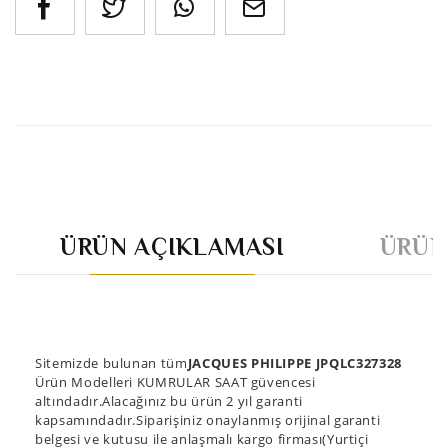
ÜRÜN AÇIKLAMASI
ÜRÜN
Sitemizde bulunan tüm
JACQUES PHILIPPE JPQLC327328
Ürün Modelleri KUMRULAR SAAT güvencesi
altındadır.Alacağınız bu ürün 2 yıl garanti
kapsamındadır.Siparişiniz onaylanmış orijinal garanti
belgesi ve kutusu ile anlaşmalı kargo firması(Yurtiçi