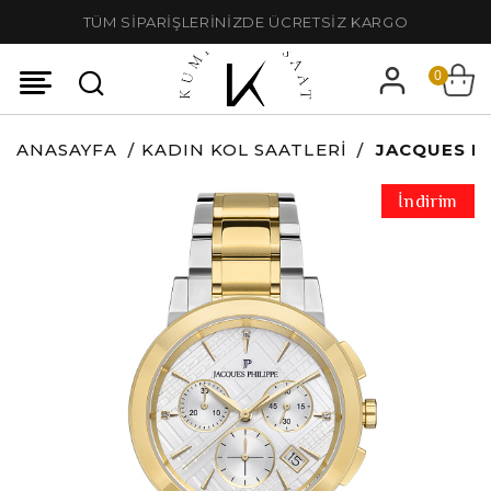
TÜM SİPARİŞLERİNİZDE ÜCRETSİZ KARGO
0
ANASAYFA
KADIN KOL SAATLERI
JACQUES PH
İndirim