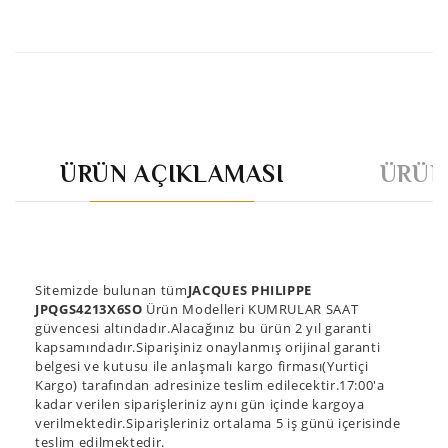
ÜRÜN AÇIKLAMASI
ÜRÜN
Sitemizde bulunan tüm
JACQUES PHILIPPE
JPQGS4213X6SO
Ürün Modelleri KUMRULAR SAAT
güvencesi altındadır.Alacağınız bu ürün 2 yıl garanti
kapsamındadır.Siparişiniz onaylanmış orijinal garanti
belgesi ve kutusu ile anlaşmalı kargo firması(Yurtiçi
Kargo) tarafından adresinize teslim edilecektir.17:00'a
kadar verilen siparişleriniz aynı gün içinde kargoya
verilmektedir.Siparişleriniz ortalama 5 iş günü içerisinde
teslim edilmektedir.