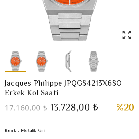
Jacques Philippe JPQGS4213X6SO
Erkek Kol Saati
13.728,00 ₺
%20
17.160,00 ₺
Renk :
Metalik Gri