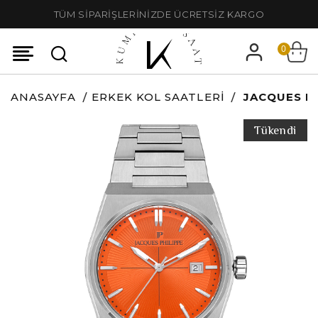
TÜM SİPARİŞLERİNİZDE ÜCRETSİZ KARGO
0
ANASAYFA
ERKEK KOL SAATLERI
JACQUES P
Tükendi