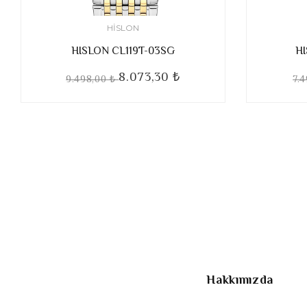
HISLON
HISLON CL119T-03SG
H
8.073,30 ₺
9.498,00 ₺
7.
Hakkımızda