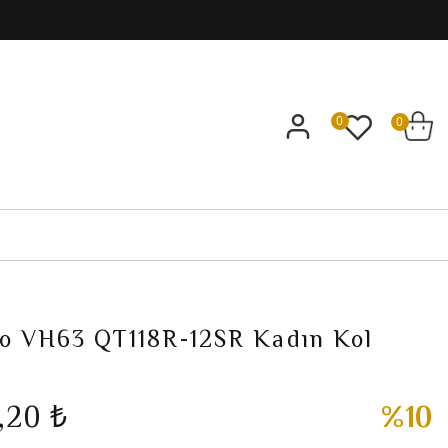
0
0
ko VH63 QT118R-12SR Kadın Kol
,20 ₺
%10