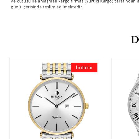
ve kutusu ile anlaşmalı kargo firması(Yurtiçi Kargo) tarafından a
günü içerisinde teslim edilmektedir.
D
İndirim