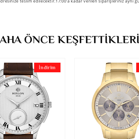
dresinize teslim edilecektir.17:00'a kadar verilen siparişleriniz aynı g
AHA ÖNCE KEŞFETTİKLER
İndirim