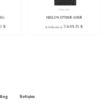
HISLON
2SG
HISLON DT116R-04SR
0 ₺
7.649,15 ₺
8.998,00 ₺
Blog
İletişim