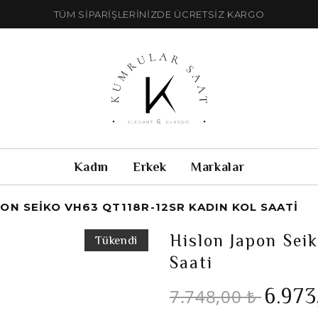
TÜM SİPARİŞLERİNİZDE ÜCRETSİZ KARGO
Kadın
Erkek
Markalar
ON SEIKO VH63 QT118R-12SR KADIN KOL SAATI
Hislon Japon Sei
Tükendi
Saati
6.973
7.748,00 ₺