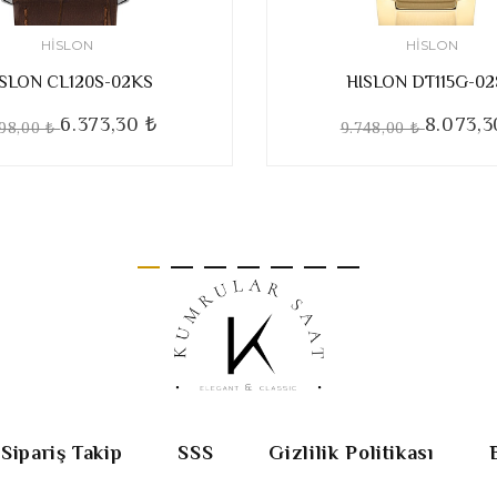
HISLON
HISLON
ISLON CL120S-02KS
HISLON DT115G-0
6.373,30 ₺
8.073,3
498,00 ₺
9.748,00 ₺
Sipariş Takip
SSS
Gizlilik Politikası