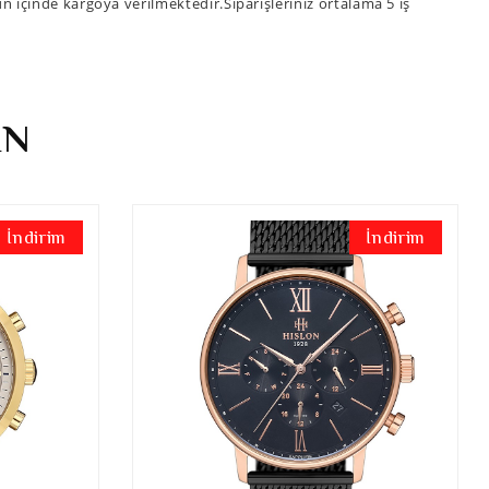
ün içinde kargoya verilmektedir.Siparişleriniz ortalama 5 iş
İN
İndirim
İndirim