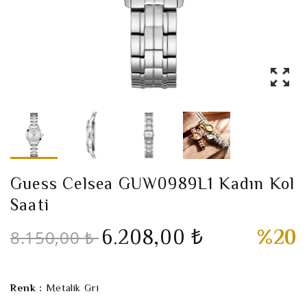
Guess Celsea GUW0989L1 Kadın Kol
Saati
6.208,00 ₺
%20
8.150,00 ₺
Renk :
Metalik Gri