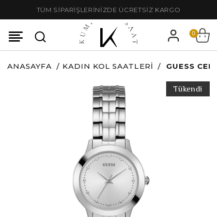
TÜM SİPARİŞLERİNİZDE ÜCRETSİZ KARGO
0
ANASAYFA
KADIN KOL SAATLERI
GUESS CEL
Tükendi