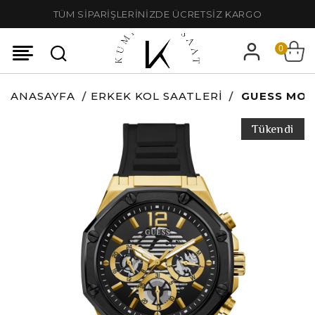
TÜM SİPARİŞLERİNİZDE ÜCRETSİZ KARGO
0
ANASAYFA
ERKEK KOL SAATLERI
GUESS MOM
Tükendi