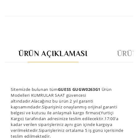
ÜRÜN AÇIKLAMASI
ÜRÜN
Sitemizde bulunan tüm
GUESS GUGW0263G1
Ürün
Modelleri KUMRULAR SAAT güvencesi
altındadır.Alacağınız bu ürün 2 yıl garanti
kapsamındadır.Siparişiniz onaylanmış orijinal garanti
belgesi ve kutusu ile anlaşmalı kargo firması(Yurtiçi
Kargo) tarafından adresinize teslim edilecektir.17:00'a
kadar verilen siparişleriniz aynı gün içinde kargoya
verilmektedir.Siparişleriniz ortalama 5 iş günü içerisinde
teslim edilmektedir.