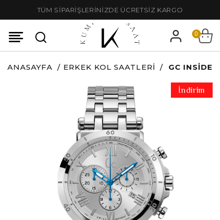
TÜM SİPARİŞLERİNİZDE ÜCRETSİZ KARGO
0
ANASAYFA
ERKEK KOL SAATLERI
GC INSIDE
İndirim