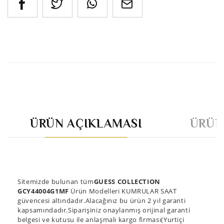
ÜRÜN AÇIKLAMASI
ÜRÜN
Sitemizde bulunan tüm
GUESS COLLECTION
GCY44004G1MF
Ürün Modelleri KUMRULAR SAAT
güvencesi altındadır.Alacağınız bu ürün 2 yıl garanti
kapsamındadır.Siparişiniz onaylanmış orijinal garanti
belgesi ve kutusu ile anlaşmalı kargo firması(Yurtiçi