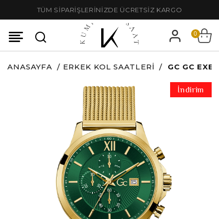
TÜM SİPARİŞLERİNİZDE ÜCRETSİZ KARGO
0
ANASAYFA
ERKEK KOL SAATLERI
GC GC EXE
İndirim