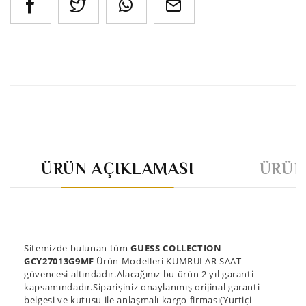
ÜRÜN AÇIKLAMASI
ÜRÜN
Sitemizde bulunan tüm
GUESS COLLECTION
GCY27013G9MF
Ürün Modelleri KUMRULAR SAAT
güvencesi altındadır.Alacağınız bu ürün 2 yıl garanti
kapsamındadır.Siparişiniz onaylanmış orijinal garanti
belgesi ve kutusu ile anlaşmalı kargo firması(Yurtiçi