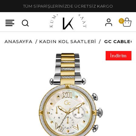
TÜM SİPARİŞLERİNİZDE ÜCRETSİZ KARGO
0
ANASAYFA
KADIN KOL SAATLERI
GC CABLECH
İndirim