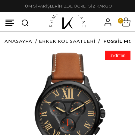
TÜM SİPARİŞLERİNİZDE ÜCRETSİZ KARGO
0
ANASAYFA
ERKEK KOL SAATLERI
FOSSIL MON
İndirim