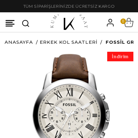
TÜM SİPARİŞLERİNİZDE ÜCRETSİZ KARGO
0
ANASAYFA
ERKEK KOL SAATLERI
FOSSIL GRA
İndirim