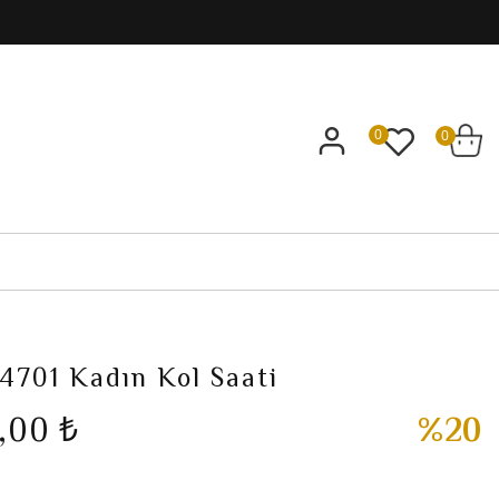
0
0
S4701 Kadın Kol Saati
,00 ₺
%20