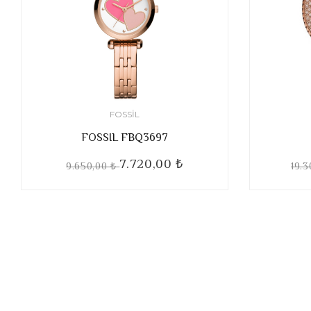
FOSSIL
FOSSIL FBQ3697
7.720,00 ₺
9.650,00 ₺
19.