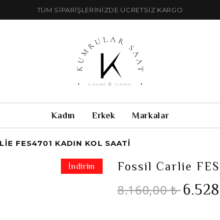
TÜM SİPARİŞLERİNİZDE ÜCRETSİZ KARGO
Kadın
Erkek
Markalar
LIE FES4701 KADIN KOL SAATI
Fossil Carlie FE
İndirim
6.528
8.160,00 ₺