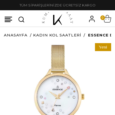
TÜM SİPARİŞLERİNİZDE ÜCRETSİZ KARGO
0
ANASAYFA
KADIN KOL SAATLERI
ESSENCE D1
Yeni