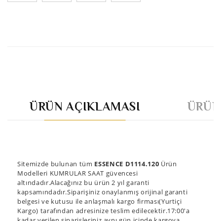
ÜRÜN AÇIKLAMASI
ÜRÜN
Sitemizde bulunan tüm
ESSENCE D1114.120
Ürün
Modelleri KUMRULAR SAAT güvencesi
altındadır.Alacağınız bu ürün 2 yıl garanti
kapsamındadır.Siparişiniz onaylanmış orijinal garanti
belgesi ve kutusu ile anlaşmalı kargo firması(Yurtiçi
Kargo) tarafından adresinize teslim edilecektir.17:00'a
kadar verilen siparişleriniz aynı gün içinde kargoya