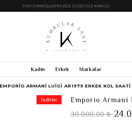
TÜM SİPARİŞLERİNİZDE ÜCRETSİZ KARGO
Kadın
Erkek
Markalar
EMPORIO ARMANI LUIGI AR1979 ERKEK KOL SAATI
Emporio Armani L
İndirim
24.
30.000,00 ₺