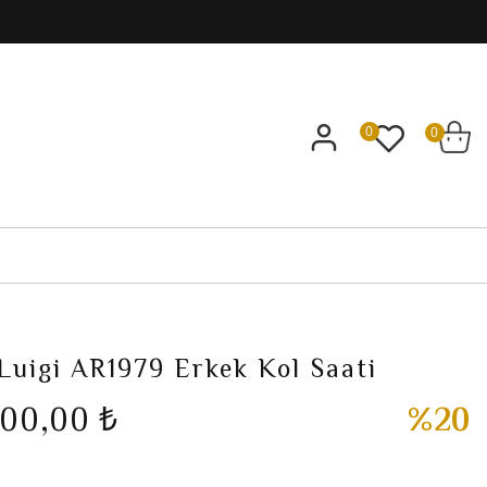
0
0
uigi AR1979 Erkek Kol Saati
000,00 ₺
%20