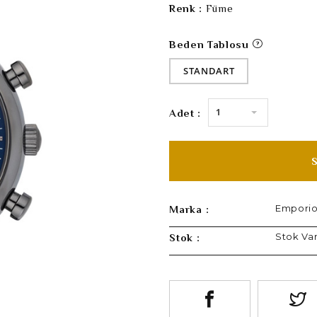
Renk :
Füme
Beden Tablosu
STANDART
1
Adet :
Emporio
Marka :
Stok Va
Stok :