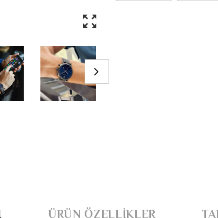
I
ÜRÜN ÖZELLIKLER
TA