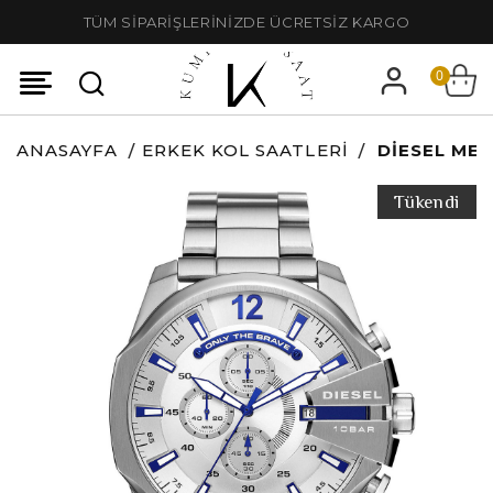
TÜM SİPARİŞLERİNİZDE ÜCRETSİZ KARGO
0
ANASAYFA
ERKEK KOL SAATLERI
DIESEL MEG
Tükendi