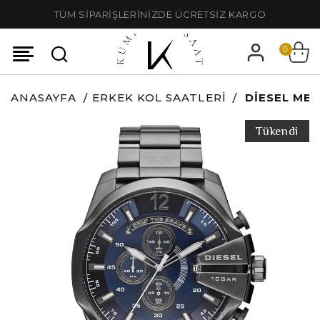
TÜM SİPARİŞLERİNİZDE ÜCRETSİZ KARGO
0
ANASAYFA
ERKEK KOL SAATLERI
DIESEL MEG
Tükendi