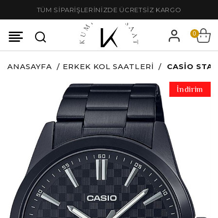
TÜM SİPARİŞLERİNİZDE ÜCRETSİZ KARGO
0
ANASAYFA
ERKEK KOL SAATLERI
CASIO STA
İndirim