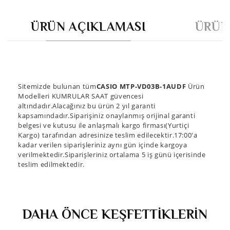
ÜRÜN AÇIKLAMASI
ÜRÜN
Sitemizde bulunan tüm
CASIO MTP-VD03B-1AUDF
Ürün
Modelleri KUMRULAR SAAT güvencesi
altındadır.Alacağınız bu ürün 2 yıl garanti
kapsamındadır.Siparişiniz onaylanmış orijinal garanti
belgesi ve kutusu ile anlaşmalı kargo firması(Yurtiçi
Kargo) tarafından adresinize teslim edilecektir.17:00'a
kadar verilen siparişleriniz aynı gün içinde kargoya
verilmektedir.Siparişleriniz ortalama 5 iş günü içerisinde
teslim edilmektedir.
DAHA ÖNCE KEŞFETTİKLERİN