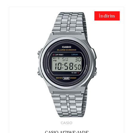
İndirim
CASIO
CASIO A171WE-1ADF