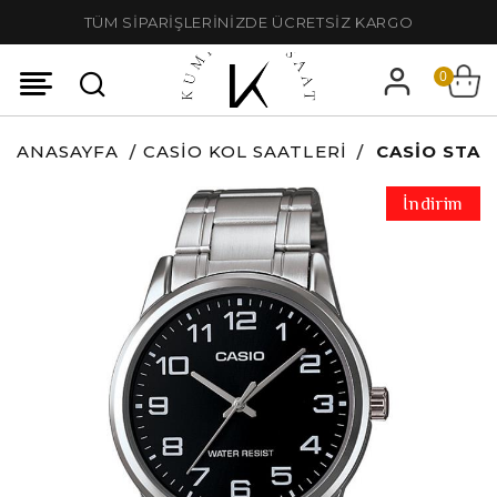
TÜM SİPARİŞLERİNİZDE ÜCRETSİZ KARGO
0
ANASAYFA
CASIO KOL SAATLERI
CASIO STAN
İndirim