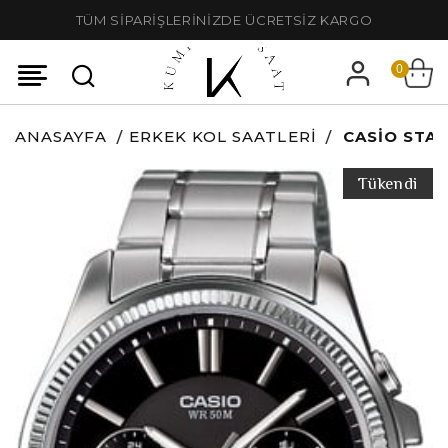
TÜM SİPARİŞLERİNİZDE ÜCRETSİZ KARGO
0
ANASAYFA
ERKEK KOL SAATLERI
CASIO STA
Tükendi