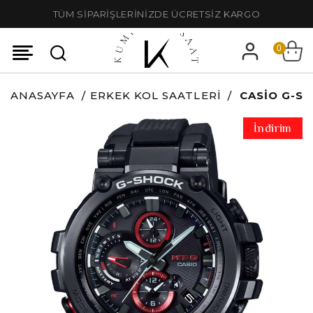
TÜM SİPARİŞLERİNİZDE ÜCRETSİZ KARGO
0
ANASAYFA
ERKEK KOL SAATLERI
CASIO G-S
İndirim