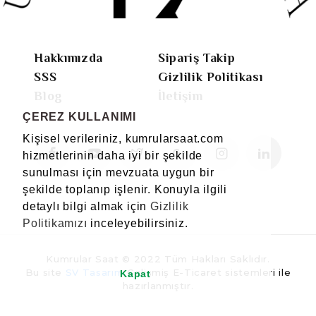
Hakkımızda
Sipariş Takip
SSS
Gizlilik Politikası
Blog
İletişim
ÇEREZ KULLANIMI
Kişisel verileriniz, kumrularsaat.com
hizmetlerinin daha iyi bir şekilde
sunulması için mevzuata uygun bir
şekilde toplanıp işlenir. Konuyla ilgili
detaylı bilgi almak için
Gizlilik
Politikamızı
inceleyebilirsiniz.
Kumrular Saat © 2022 Tüm Hakları Saklıdır.
Bu site
SV Tasarım
Gelişmiş E-Ticaret sistemleri ile
Kapat
hazırlanmıştır.