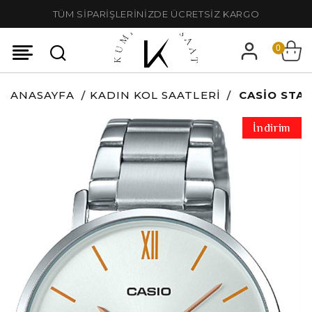
TÜM SİPARİŞLERİNİZDE ÜCRETSİZ KARGO
0
ANASAYFA
KADIN KOL SAATLERI
CASIO STA
İndirim