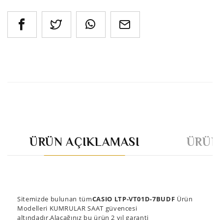
ÜRÜN AÇIKLAMASI
ÜRÜN
Sitemizde bulunan tüm
CASIO LTP-VT01D-7BUDF
Ürün
Modelleri KUMRULAR SAAT güvencesi
altındadır.Alacağınız bu ürün 2 yıl garanti